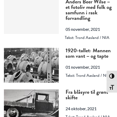
Anders Beer Wilse –
et fotoliv med folk og
samfunn i rask
forvandling
05 november, 2021
Tekst: Trond Aasland / NIA
1920-tallet: Mannen
som vant – og tapte
01 november, 2021
Tekst: Trond Aasland / NIA
Toggl
Toggl
Fra blåsyre til grønt
skifte
24 oktober, 2021