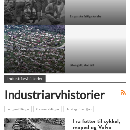
Det kom en lærer til byen
En ganske fattig skoleby
Forskjellige folk i barndommens gate
Liten gutt, stor ball
Industriarvhistorier
Industriarvhistorier
Ledige-stillinger
Pressemeldinger
Uncategorized @no
Fra føtter til sykkel,
moped og Volvo