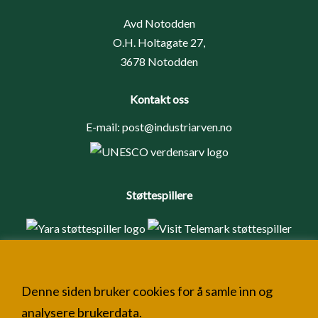
Avd Notodden
O.H. Holtagate 27,
3678 Notodden
Kontakt oss
E-mail:
post@industriarven.no
Støttespillere
Denne siden bruker cookies for å samle inn og
analysere brukerdata.