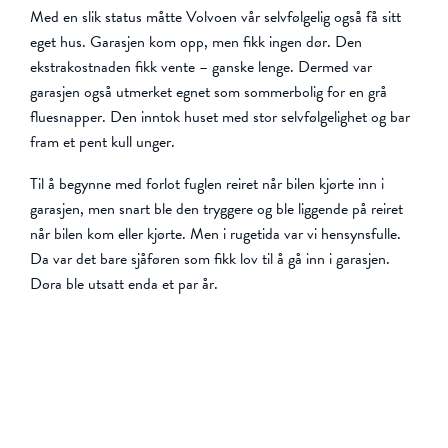
Med en slik status måtte Volvoen vår selvfølgelig også få sitt
eget hus. Garasjen kom opp, men fikk ingen dør. Den
ekstrakostnaden fikk vente – ganske lenge. Dermed var
garasjen også utmerket egnet som sommerbolig for en grå
fluesnapper. Den inntok huset med stor selvfølgelighet og bar
fram et pent kull unger.
Til å begynne med forlot fuglen reiret når bilen kjørte inn i
garasjen, men snart ble den tryggere og ble liggende på reiret
når bilen kom eller kjørte. Men i rugetida var vi hensynsfulle.
Da var det bare sjåføren som fikk lov til å gå inn i garasjen.
Døra ble utsatt enda et par år.