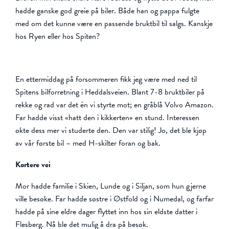
hadde ganske god greie på biler. Både han og pappa fulgte
med om det kunne være en passende bruktbil til salgs. Kanskje
hos Ryen eller hos Spiten?
En ettermiddag på forsommeren fikk jeg være med ned til
Spitens bilforretning i Heddalsveien. Blant 7-8 bruktbiler på
rekke og rad var det én vi styrte mot; en gråblå Volvo Amazon.
Far hadde visst «hatt den i kikkerten» en stund. Interessen
økte dess mer vi studerte den. Den var stilig! Jo, det ble kjøp
av vår første bil – med H-skilter foran og bak.
Kortere vei
Mor hadde familie i Skien, Lunde og i Siljan, som hun gjerne
ville besøke. Far hadde søstre i Østfold og i Numedal, og farfar
hadde på sine eldre dager flyttet inn hos sin eldste datter i
Flesberg. Nå ble det mulig å dra på besøk.