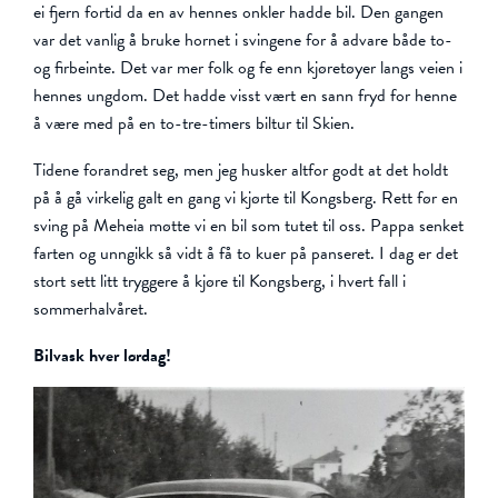
ei fjern fortid da en av hennes onkler hadde bil. Den gangen
var det vanlig å bruke hornet i svingene for å advare både to-
og firbeinte. Det var mer folk og fe enn kjøretøyer langs veien i
hennes ungdom. Det hadde visst vært en sann fryd for henne
å være med på en to-tre-timers biltur til Skien.
Tidene forandret seg, men jeg husker altfor godt at det holdt
på å gå virkelig galt en gang vi kjørte til Kongsberg. Rett før en
sving på Meheia møtte vi en bil som tutet til oss. Pappa senket
farten og unngikk så vidt å få to kuer på panseret. I dag er det
stort sett litt tryggere å kjøre til Kongsberg, i hvert fall i
sommerhalvåret.
Bilvask hver lørdag!