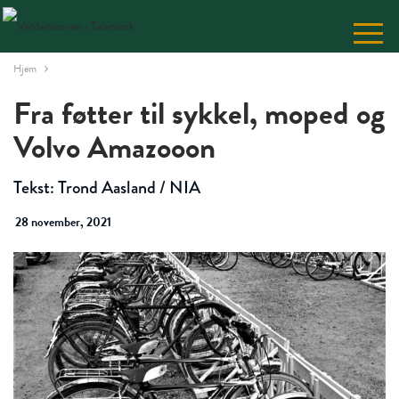
Skip
to
Content
Hjem
Fra føtter til sykkel, moped og
Volvo Amazooon
Tekst: Trond Aasland / NIA
28 november, 2021