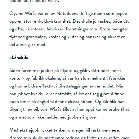
hadde råd til det da heller
.
Øyvind Wårås var en av Notoddens driftige menn som bygde
opp en stor renholdsvirksomhet. Det skulle jo vaskes, både titt
og ofte, i kontorer, fabrikker, forretninger mm. Store mengder
flytende grønnsåpe, koster og kluter og hansker og sikkert en
del annet gikk med.
«Lånebil»
Siden faren min jobbet på Hydro og gikk vaktrunder inne i
kontor- og fabrikklokalene, så var han lommekjent i fabrikken
og kunne bidra effektivt i tilretteleggingen av renholdet. Når
han jobbet kvelds- eller nattskift, så lot det seg gjøre å finne
noen timer på dagtid til denne ekstrajobben. Og slik fikk han
tilgang til en bil, som Wårås tillot at han også kunne bruke til et
og annet som ikke hadde med jobben å gjøre.
Med ekstrajobb rykket tanken om egen bil raskt nærmere.
Broren min skulle snart være rødruss og flytte ut av redet, men