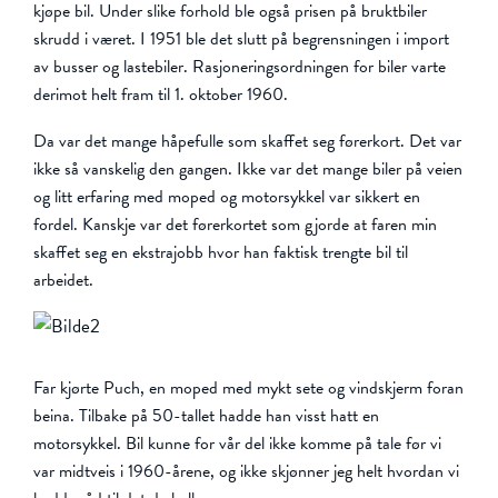
kjøpe bil. Under slike forhold ble også prisen på bruktbiler
skrudd i været. I 1951 ble det slutt på begrensningen i import
av busser og lastebiler. Rasjoneringsordningen for biler varte
derimot helt fram til 1. oktober 1960.
Da var det mange håpefulle som skaffet seg førerkort. Det var
ikke så vanskelig den gangen. Ikke var det mange biler på veien
og litt erfaring med moped og motorsykkel var sikkert en
fordel. Kanskje var det førerkortet som gjorde at faren min
skaffet seg en ekstrajobb hvor han faktisk trengte bil til
arbeidet.
Far kjørte Puch, en moped med mykt sete og vindskjerm foran
beina. Tilbake på 50-tallet hadde han visst hatt en
motorsykkel. Bil kunne for vår del ikke komme på tale før vi
var midtveis i 1960-årene, og ikke skjønner jeg helt hvordan vi