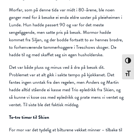
Morfar, som på denne tida var midt i 80-årene, ble noen
ganger med for å besøke ei enda eldre søster på pleieheimen i
Lunde. Hun hadde passert 90 og var for det meste
sengeliggende, men satte pris på besøk. Mormor hadde
kommet fra Siljan, og der bodde fortsatt to av hennes brødre,
to forhenværende tømmerhoggere i Treschows skoger. De
hadde til og med skaffet seg sin egen husholderske.
Toggle
Det var både pluss og minus ved å dra på besøk dit.
Toggle
Problemet var at alt gikk i sakte tempo på kjøkkenet. Det
fantes ingen unntak fra den regelen, men Anders og Martin
hadde alltid stående ei kasse med Trio epledrikk fra Skien, og
så kunne vi kose oss med epledrikk og prate mens vi ventet og
ventet. Til siste ble det faktisk middag.
To-tre timer til Skien
For mor var det tydelig at bilturene vekket minner – tilbake til