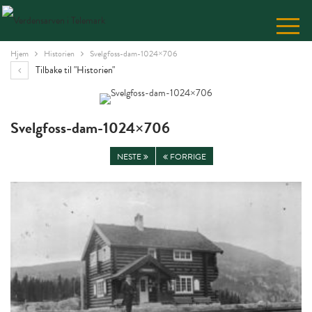
Skip
to
Content
Hjem
Historien
Svelgfoss-dam-1024×706
Tilbake til "Historien"
Svelgfoss-dam-1024×706
NESTE
FORRIGE