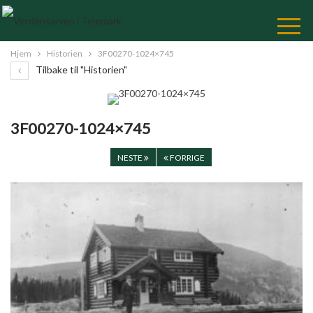
Skip
to
Content
Hjem
Historien
3F00270-1024×745
Tilbake til "Historien"
3F00270-1024×745
NESTE
FORRIGE