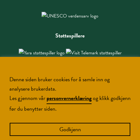
Støttespillere
Denne siden bruker cookies for å samle inn og
analysere brukerdata.
Les gjennom vår
personvernerklæring
og klikk godkjenn
før du benytter siden.
Copyright NIA © 2026
Godkjenn
Designed and developed by
Brandingbox.no