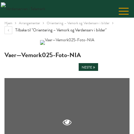
Skip
to
Content
Hjem
Arrangementer
Orientering – Vemork og Verdensarv i bilder
Tilbake til "Orientering – Vemork og Verdensarv i bilder"
Vaer—Vemork025-Foto-NIA
NESTE