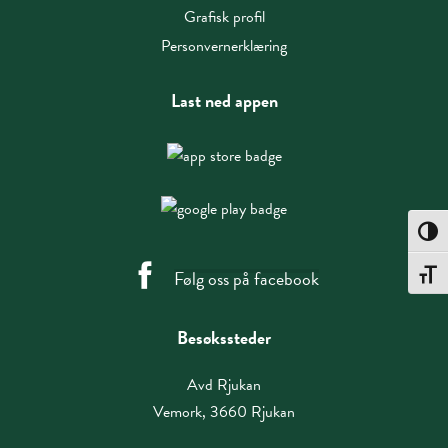
Grafisk profil
Personvernerklæring
Last ned appen
Toggle
Følg oss på facebook
Toggle
Besøkssteder
Avd Rjukan
Vemork, 3660 Rjukan