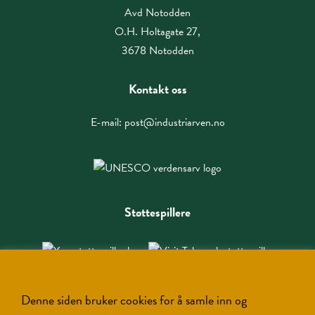
Avd Notodden
O.H. Holtagate 27,
3678 Notodden
Kontakt oss
E-mail:
post@industriarven.no
Støttespillere
Denne siden bruker cookies for å samle inn og