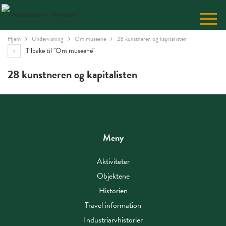
Skip
to
Content
Hjem
Undervisning
Om museene
28 kunstneren og kapitalisten
Tilbake til "Om museene"
28 kunstneren og kapitalisten
Meny
Aktiviteter
Objektene
Historien
Travel information
Industriarvhistorier