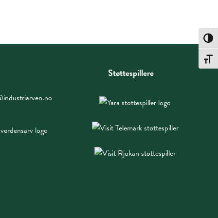
Toggle
Toggle
Støttespillere
industriarven.no