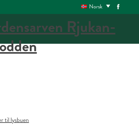
Norsk
r til lysbuen