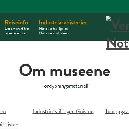
Reiseinfo
Industriarvhistorier
Litt om områdets
Historier fra Rjukan-
reiselivsaktører
Notodden industriarv.
Om museene
Fordypningsmateriell
uen
Industriutstillingen Gnisten
To oppgave
italisten