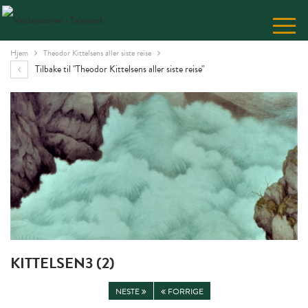
Skip
to
Content
Hjem
Theodor Kittelsens aller siste reise
Tilbake til "Theodor Kittelsens aller siste reise"
KITTELSEN3 (2)
NESTE
FORRIGE