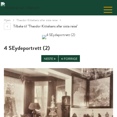
Skip
to
Content
Hjem
Theodor Kittelsens aller siste reise
Tilbake til "Theodor Kittelsens aller siste reise"
4 SEydeportrett (2)
NESTE
FORRIGE