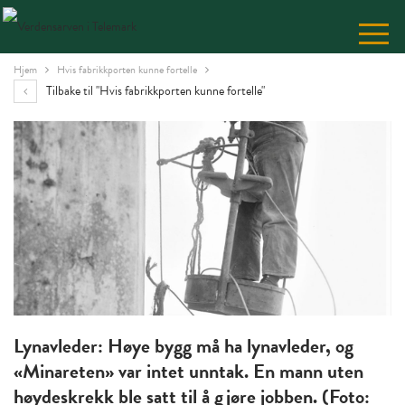
Skip
to
Content
Hjem
Hvis fabrikkporten kunne fortelle
Tilbake til "Hvis fabrikkporten kunne fortelle"
Lynavleder: Høye bygg må ha lynavleder, og
«Minareten» var intet unntak. En mann uten
høydeskrekk ble satt til å gjøre jobben. (Foto: