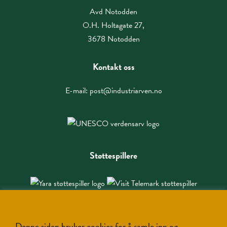
Avd Notodden
O.H. Holtagate 27,
3678 Notodden
Kontakt oss
E-mail:
post@industriarven.no
Støttespillere
Denne siden bruker cookies for å samle inn og