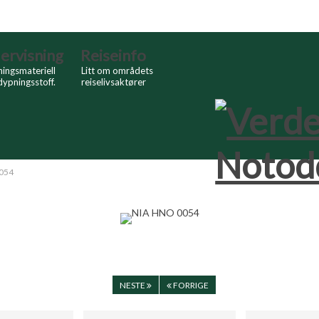
ervisning
Reiseinfo
ingsmateriell
Litt om områdets
dypningsstoff.
reiselivsaktører
054
NESTE
FORRIGE