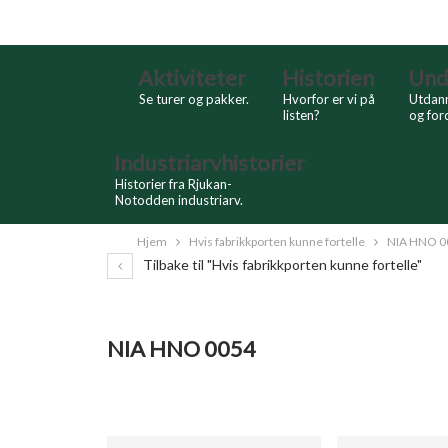
Skip
Search
to
Content
Aktiviteter
Historien
Und
Se turer og pakker.
Hvorfor er vi på
Utdann
listen?
og for
Industriarvhistorier
Historier fra Rjukan-
Notodden industriarv.
Hjem
Hvis fabrikkporten kunne fortelle
NIA HNO 0
Tilbake til "Hvis fabrikkporten kunne fortelle"
NIA HNO 0054