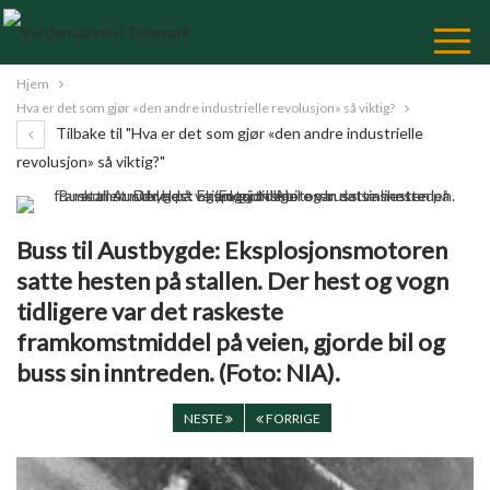
Skip
to
Content
Hjem
Hva er det som gjør «den andre industrielle revolusjon» så viktig?
Tilbake til "Hva er det som gjør «den andre industrielle
revolusjon» så viktig?"
Buss til Austbygde: Eksplosjonsmotoren
satte hesten på stallen. Der hest og vogn
tidligere var det raskeste
framkomstmiddel på veien, gjorde bil og
buss sin inntreden. (Foto: NIA).
NESTE
FORRIGE