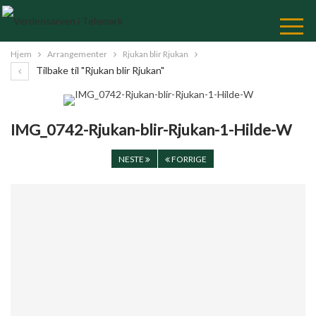
Skip
to
Content
Hjem
Arrangementer
Rjukan blir Rjukan
Tilbake til "Rjukan blir Rjukan"
IMG_0742-Rjukan-blir-Rjukan-1-Hilde-W
NESTE
FORRIGE