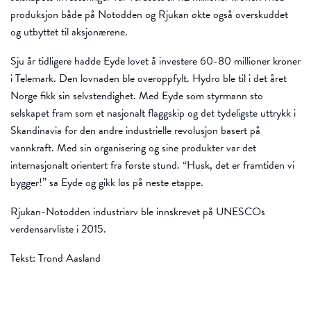
produksjon både på Notodden og Rjukan økte også overskuddet
og utbyttet til aksjonærene.
Sju år tidligere hadde Eyde lovet å investere 60-80 millioner kroner
i Telemark. Den lovnaden ble overoppfylt. Hydro ble til i det året
Norge fikk sin selvstendighet. Med Eyde som styrmann sto
selskapet fram som et nasjonalt flaggskip og det tydeligste uttrykk i
Skandinavia for den andre industrielle revolusjon basert på
vannkraft. Med sin organisering og sine produkter var det
internasjonalt orientert fra første stund. “Husk, det er framtiden vi
bygger!” sa Eyde og gikk løs på neste etappe.
Rjukan-Notodden industriarv ble innskrevet på UNESCOs
verdensarvliste i 2015.
Tekst: Trond Aasland