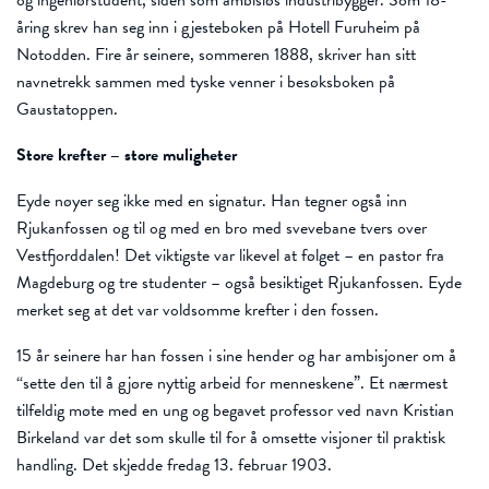
åring skrev han seg inn i gjesteboken på Hotell Furuheim på
Notodden. Fire år seinere, sommeren 1888, skriver han sitt
navnetrekk sammen med tyske venner i besøksboken på
Gaustatoppen.
Store krefter – store muligheter
Eyde nøyer seg ikke med en signatur. Han tegner også inn
Rjukanfossen og til og med en bro med svevebane tvers over
Vestfjorddalen! Det viktigste var likevel at følget – en pastor fra
Magdeburg og tre studenter – også besiktiget Rjukanfossen. Eyde
merket seg at det var voldsomme krefter i den fossen.
15 år seinere har han fossen i sine hender og har ambisjoner om å
“sette den til å gjøre nyttig arbeid for menneskene”. Et nærmest
tilfeldig møte med en ung og begavet professor ved navn Kristian
Birkeland var det som skulle til for å omsette visjoner til praktisk
handling. Det skjedde fredag 13. februar 1903.