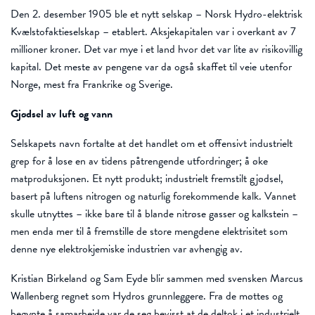
Den 2. desember 1905 ble et nytt selskap – Norsk Hydro-elektrisk
Kvælstofaktieselskap – etablert. Aksjekapitalen var i overkant av 7
millioner kroner. Det var mye i et land hvor det var lite av risikovillig
kapital. Det meste av pengene var da også skaffet til veie utenfor
Norge, mest fra Frankrike og Sverige.
Gjødsel av luft og vann
Selskapets navn fortalte at det handlet om et offensivt industrielt
grep for å løse en av tidens påtrengende utfordringer; å øke
matproduksjonen. Et nytt produkt; industrielt fremstilt gjødsel,
basert på luftens nitrogen og naturlig forekommende kalk. Vannet
skulle utnyttes – ikke bare til å blande nitrøse gasser og kalkstein –
men enda mer til å fremstille de store mengdene elektrisitet som
denne nye elektrokjemiske industrien var avhengig av.
Kristian Birkeland og Sam Eyde blir sammen med svensken Marcus
Wallenberg regnet som Hydros grunnleggere. Fra de møttes og
begynte å samarbeide var de seg bevisst at de deltok i et industrielt