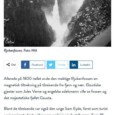
Rjukanfossen. Foto: NIA
Del
Facebook
Twitter
Linkedin
Allerede på 1800-tallet øvde den mektige Rjukanfossen en
magnetisk tiltrekning på tilreisende fra fjern og nær. Eksotiske
gjester som Jules Verne og engelske adelsmenn ville se fossen og
det majestetiske fjellet Gausta.
Blant de tilreisende var også den unge Sam Eyde, først som turist
og ingeniørstudent, siden som ambisiøs industribygger. Som 18-