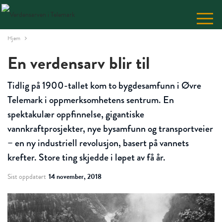
Skip
to
Content
Hjem
En verdensarv blir til
Tidlig på 1900-tallet kom to bygdesamfunn i Øvre
Telemark i oppmerksomhetens sentrum. En
spektakulær oppfinnelse, gigantiske
vannkraftprosjekter, nye bysamfunn og transportveier
– en ny industriell revolusjon, basert på vannets
krefter. Store ting skjedde i løpet av få år.
Sist oppdatert
14 november, 2018