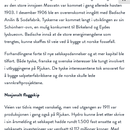
av den store innsjøen Møsvatn var kommet i gang allerede høsten
1903. I desember 1906 ble en overenskomst inngått med Badische
Anilin & Sodafabrik. Tyskerne var kommet langt i utviklingen av sin
Schönherr-ovn, en mulig konkurrent til Birkeland og Eydes
lysbueovn. Badische innså at de store energimengdene som
trengtes, kunne skaffes til veie ved å bygge ut norske fossefall.
Forhandlingene førte til nye selskapsdannelser og at mer kapital ble
tilført. Både tyske, franske og svenske interesser ble tungt involvert
i utbyggingene på Rjukan. De tyske interessentene tok ansvaret for
å bygge salpeterfabrikkene og de norske skulle lede
vannkraftprosjektene.
Nasjonalt flaggskip
Veien var tidvis meget vanskelig, men ved utgangen av 1911 var
produksjonen i gang også på Rjukan. Hydro kunne året etter skrive
i sin årsmelding at selskapet hadde rundt 1.500 fast ansatte og at
selskapets investeringer var verdsatt til 112 millioner kroner. Med