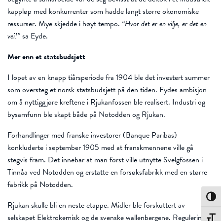
kappløp med konkurrenter som hadde langt større økonomiske
ressurser. Mye skjedde i høyt tempo.
“Hvor det er en vilje, er det en
vei!”
sa Eyde.
Mer enn et statsbudsjett
I løpet av en knapp tiårsperiode fra 1904 ble det investert summer
som oversteg et norsk statsbudsjett på den tiden. Eydes ambisjon
om å nyttiggjøre kreftene i Rjukanfossen ble realisert. Industri og
bysamfunn ble skapt både på Notodden og Rjukan.
Forhandlinger med franske investorer (Banque Paribas)
konkluderte i september 1905 med at franskmennene ville gå
stegvis fram. Det innebar at man først ville utnytte Svelgfossen i
Tinnåa ved Notodden og erstatte en forsøksfabrikk med en større
fabrikk på Notodden.
Toggle
Rjukan skulle bli en neste etappe. Midler ble forskuttert av
selskapet Elektrokemisk og de svenske wallenbergene. Reguleringen
Toggle