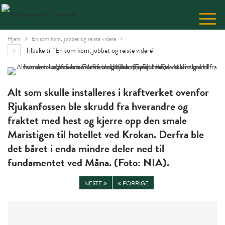
Skip
to
Content
Hjem
En som kom, jobbet og reiste videre
Tilbake til "En som kom, jobbet og reiste videre"
Alt som skulle installeres i kraftverket ovenfor
Rjukanfossen ble skrudd fra hverandre og
fraktet med hest og kjerre opp den smale
Maristigen til hotellet ved Krokan. Derfra ble
det båret i enda mindre deler ned til
fundamentet ved Måna. (Foto: NIA).
NESTE
FORRIGE