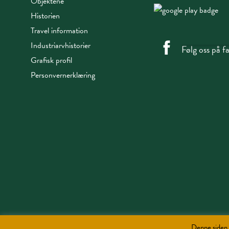
Objektene
Historien
Travel information
Industriarvhistorier
Følg oss på 
Grafisk profil
Personvernerklæring
Denne siden 