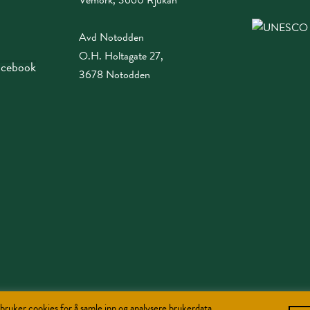
Vemork, 3660 Rjukan
Avd Notodden
O.H. Holtagate 27,
facebook
3678 Notodden
bruker cookies for å samle inn og analysere brukerdata.