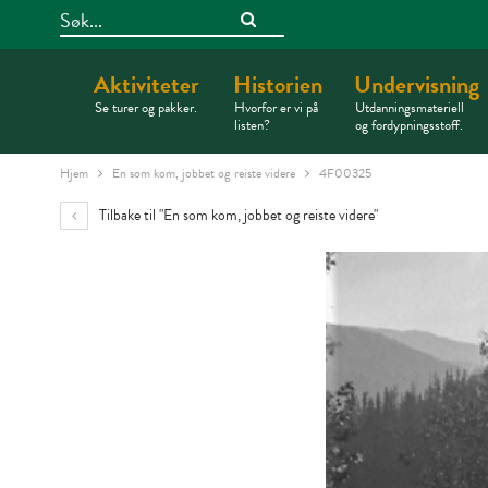
Skip
Search
to
Content
Aktiviteter
Historien
Undervisning
Se turer og pakker.
Hvorfor er vi på
Utdanningsmateriell
listen?
og fordypningsstoff.
Hjem
En som kom, jobbet og reiste videre
4F00325
Tilbake til "En som kom, jobbet og reiste videre"