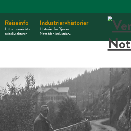
Reiseinfo
Industriarvhistorier
Litt om områdets
Historier fra Rjukan-
reiselivsaktører
Notodden industriarv.