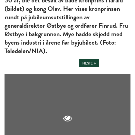
50 år, ble det besøk av både kronprins Harald
(bildet) og kong Olav. Her vises kronprinsen
rundt på jubileumsutstillingen av
generaldirektør Østbye og ordfører Finrud. Fru
Østbye i bakgrunnen. Mye hadde skjedd med
byens industri i årene før byjubileet. (Foto:
Teledølen/NIA).
NESTE