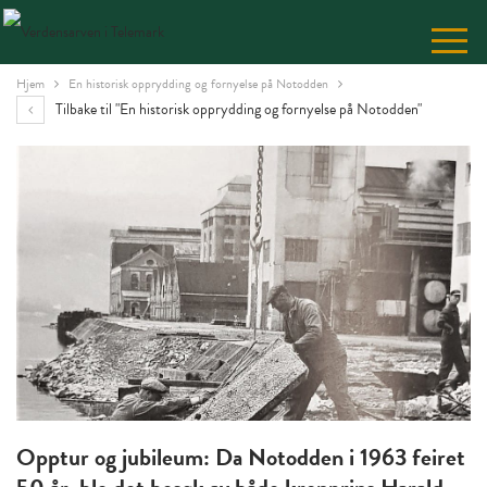
Skip
to
Content
Hjem
En historisk opprydding og fornyelse på Notodden
Tilbake til "En historisk opprydding og fornyelse på Notodden"
Opptur og jubileum: Da Notodden i 1963 feiret