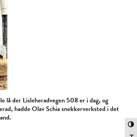
e lå der Lisleheradvegen 508 er i dag, og
eherad, hadde Olav Schia snekkerverksted i det
land.
Toggle