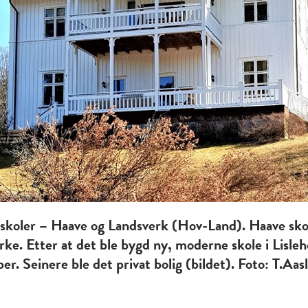
o skoler – Haave og Landsverk (Hov-Land). Haave skol
irke. Etter at det ble bygd ny, moderne skole i Lisl
r. Seinere ble det privat bolig (bildet). Foto: T.Aas