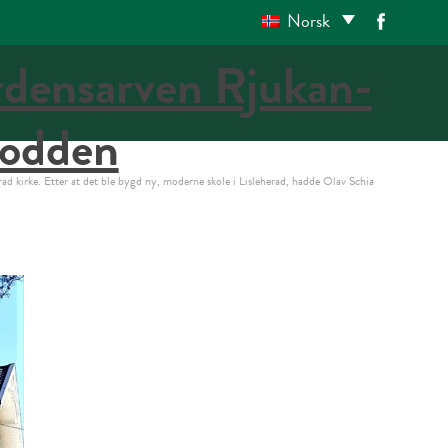
Norsk
rad kirke. Etter at det ble bygd ny, moderne skole i Lisleherad, hadde Olav Schia