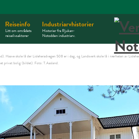
Reiseinfo
Industriarvhistorier
Litt om områdets
Historier fra Rjukan-
reiselivsaktører
Notodden industriarv.
). Haave skole lå der Lisleheradvegen 508 er i dag, og Landsverk skole lå i nærheten av Lislehe
t privat bolig (bildet). Foto: T.Aasland.