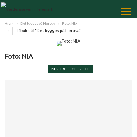
Skip
to
Content
Hjem
Det bygges på Herøya
Foto: NIA
Tilbake til "Det bygges på Herøya"
Foto: NIA
NESTE
FORRIGE