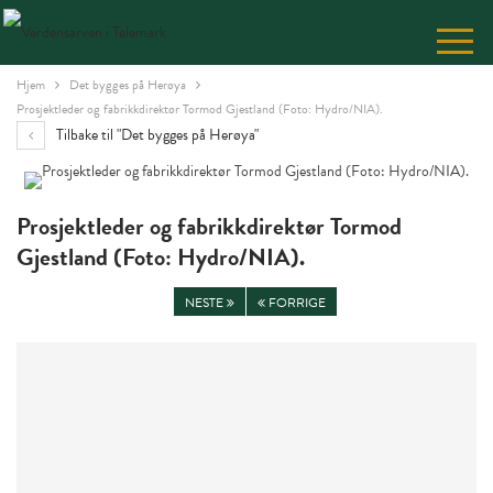
Skip
to
Content
Hjem
Det bygges på Herøya
Prosjektleder og fabrikkdirektør Tormod Gjestland (Foto: Hydro/NIA).
Tilbake til "Det bygges på Herøya"
Prosjektleder og fabrikkdirektør Tormod
Gjestland (Foto: Hydro/NIA).
NESTE
FORRIGE