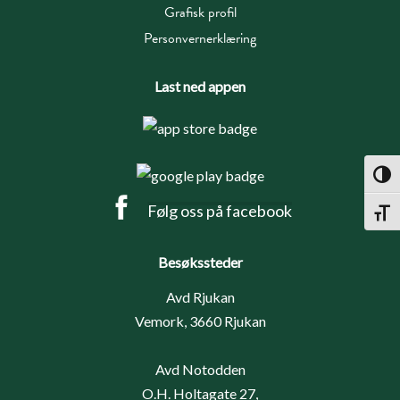
Grafisk profil
Personvernerklæring
Last ned appen
Toggl
Følg oss på facebook
Toggl
Besøkssteder
Avd Rjukan
Vemork, 3660 Rjukan
Avd Notodden
O.H. Holtagate 27,