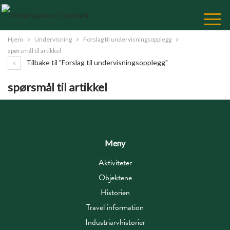
Skip
to
Content
Hjem
Undervisning
Forslag til undervisningsopplegg
spørsmål til artikkel
Tilbake til "Forslag til undervisningsopplegg"
spørsmål til artikkel
Meny
Aktiviteter
Objektene
Historien
Travel information
Industriarvhistorier