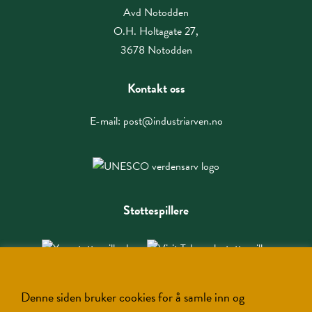
Avd Notodden
O.H. Holtagate 27,
3678 Notodden
Kontakt oss
E-mail:
post@industriarven.no
Støttespillere
Denne siden bruker cookies for å samle inn og