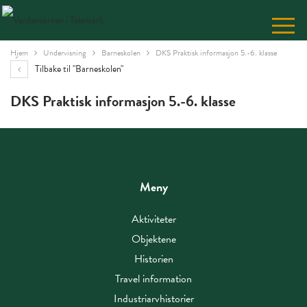
Skip
to
Content
Hjem
Undervisning
Barneskolen
DKS Praktisk informasjon 5.-6. klasse
Tilbake til "Barneskolen"
DKS Praktisk informasjon 5.-6. klasse
Meny
Aktiviteter
Objektene
Historien
Travel information
Industriarvhistorier