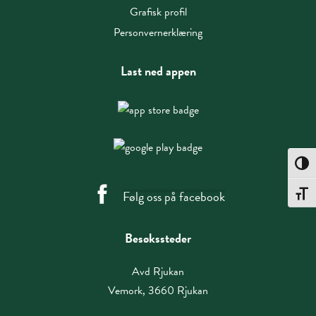
Grafisk profil
Personvernerklæring
Last ned appen
Toggle
Følg oss på facebook
Toggle
Besøkssteder
Avd Rjukan
Vemork, 3660 Rjukan