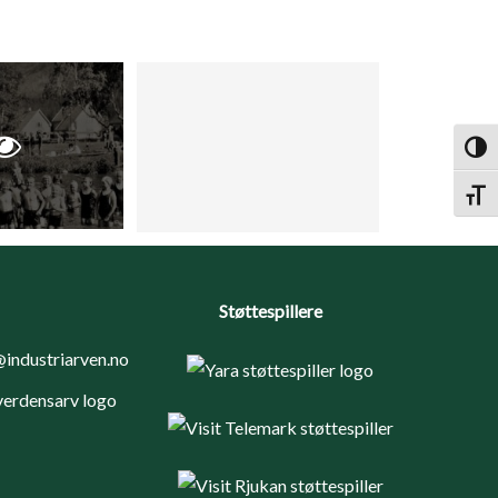
Toggl
Toggl
Støttespillere
industriarven.no