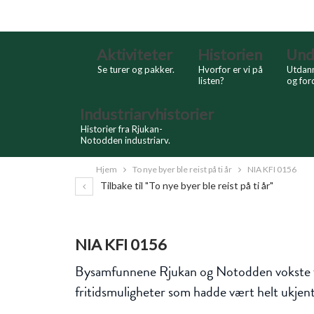
Skip
Search
to
Content
Aktiviteter
Historien
Und
Se turer og pakker.
Hvorfor er vi på
Utdann
listen?
og for
Industriarvhistorier
Historier fra Rjukan-
Notodden industriarv.
Hjem
To nye byer ble reist på ti år
NIA KFI 0156
Tilbake til "To nye byer ble reist på ti år"
NIA KFI 0156
Bysamfunnene Rjukan og Notodden vokste fram 
fritidsmuligheter som hadde vært helt ukjent