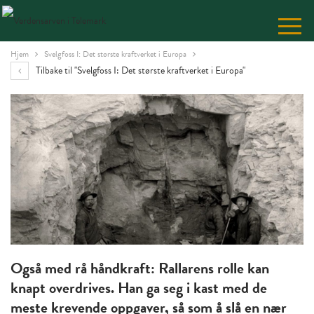
Skip
to
Content
Hjem
Svelgfoss I: Det største kraftverket i Europa
Tilbake til "Svelgfoss I: Det største kraftverket i Europa"
Også med rå håndkraft: Rallarens rolle kan
knapt overdrives. Han ga seg i kast med de
meste krevende oppgaver, så som å slå en nær