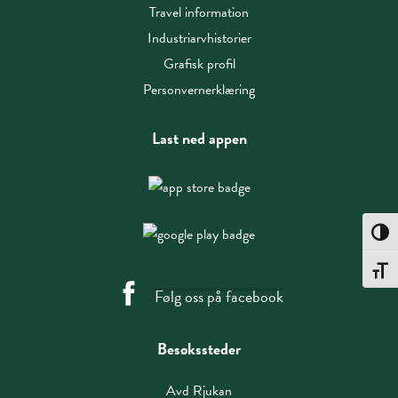
Travel information
Industriarvhistorier
Grafisk profil
Personvernerklæring
Last ned appen
Toggle
Toggle
Følg oss på facebook
Besøkssteder
Avd Rjukan