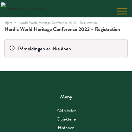
Skip
to
Content
Hjem
Nordic World Heritage Conference 2022 – Registration
Nordic World Heritage Conference 2022 – Registration
Påmeldingen er ikke åpen
Meny
Aktiviteter
Objektene
Historien