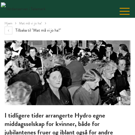
Skip
to
Content
Hjem
Mat må vi jo ha!
Tilbake til "Mat må vi jo ha!"
I tidligere tider arrangerte Hydro egne
middagsselskap for kvinner, både for
jubilantenes fruer og iblant også for andre