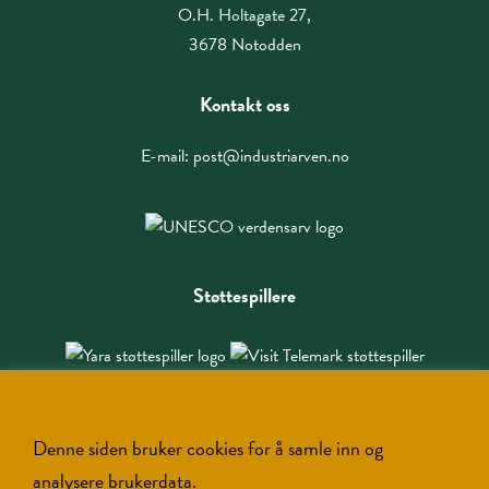
O.H. Holtagate 27,
3678 Notodden
Kontakt oss
E-mail:
post@industriarven.no
Støttespillere
Denne siden bruker cookies for å samle inn og
analysere brukerdata.