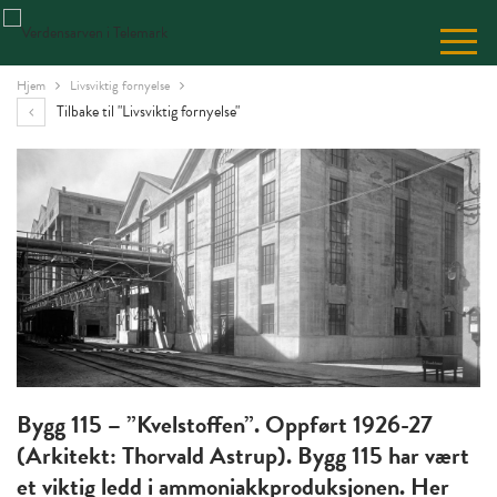
Skip
to
Content
Hjem
Livsviktig fornyelse
Tilbake til "Livsviktig fornyelse"
Bygg 115 – ”Kvelstoffen”. Oppført 1926-27
(Arkitekt: Thorvald Astrup). Bygg 115 har vært
et viktig ledd i ammoniakkproduksjonen. Her