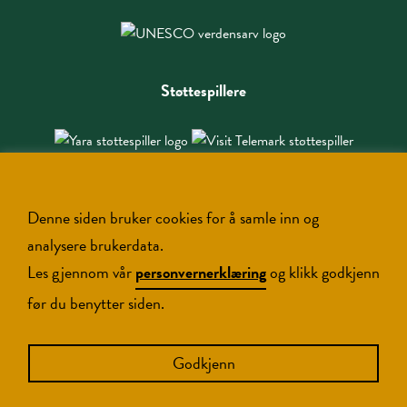
Støttespillere
Denne siden bruker cookies for å samle inn og
analysere brukerdata.
Les gjennom vår
personvernerklæring
og klikk godkjenn
før du benytter siden.
Copyright NIA © 2026
Godkjenn
Designed and developed by
Brandingbox.no