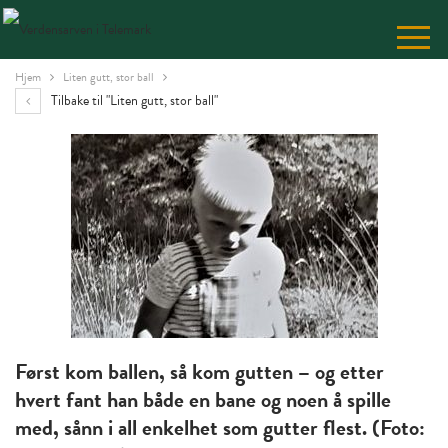
Skip
to
Content
Hjem
Liten gutt, stor ball
Tilbake til "Liten gutt, stor ball"
Først kom ballen, så kom gutten – og etter
hvert fant han både en bane og noen å spille
med, sånn i all enkelhet som gutter flest. (Foto: