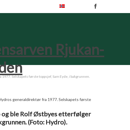
Norsk
 1977. Selskapets første toppsjef, Sam Eyde, i bakgrunnen.
 og ble Rolf Østbyes etterfølger
kgrunnen. (Foto: Hydro).