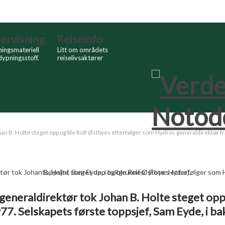
ervisning
Reiseinfo
ingsmateriell
Litt om områdets
dypningsstoff.
reiselivsaktører
n B. Holte steget opp og ble Rolf Østbyes etterfølger som Hydros generaldirektør fra
generaldirektør tok Johan B. Holte steget opp
7. Selskapets første toppsjef, Sam Eyde, i ba