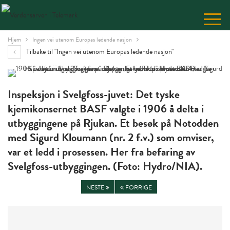
Skip
to
Content
Hjem
Ingen vei utenom Europas ledende nasjon
Tilbake til "Ingen vei utenom Europas ledende nasjon"
Inspeksjon i Svelgfoss-juvet: Det tyske
kjemikonsernet BASF valgte i 1906 å delta i
utbyggingene på Rjukan. Et besøk på Notodden
med Sigurd Kloumann (nr. 2 f.v.) som omviser,
var et ledd i prosessen. Her fra befaring av
Svelgfoss-utbyggingen. (Foto: Hydro/NIA).
NESTE
FORRIGE