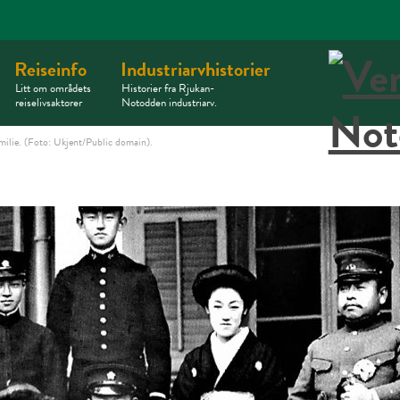
Reiseinfo
Industriarvhistorier
Litt om områdets
Historier fra Rjukan-
reiselivsaktører
Notodden industriarv.
amilie. (Foto: Ukjent/Public domain).