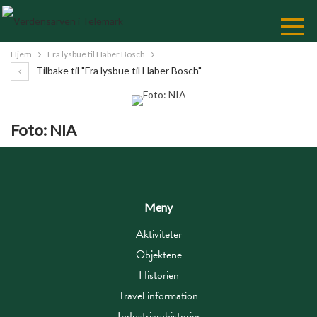
Skip
to
Content
Hjem
Fra lysbue til Haber Bosch
Tilbake til "Fra lysbue til Haber Bosch"
Foto: NIA
Meny
Aktiviteter
Objektene
Historien
Travel information
Industriarvhistorier