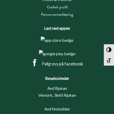
Grafisk profil
Personvernerklæring
Last ned appen
Toggl
Toggl
Følg oss på facebook
Besøkssteder
Avd Rjukan
Vemork, 3660 Rjukan
Avd Notodden