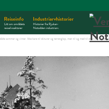
Reiseinfo
Industriarvhistorier
Litt om områdets
Historier fra Rjukan-
reiselivsaktører
Notodden industriarv.
e sommer og vinter. Ikke bare til skiturer og terrengløp, men til og med til eksotiske skolet