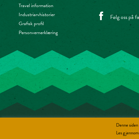
Travel information
Industriarvhistorier
Følg oss på 
Grafisk profil
Personvernerklæring
Denne siden 
Les gjennom