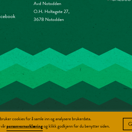
Avd Notodden
O.H. Holtagate 27,
facebook
3678 Notodden
bruker cookies for å samle inn og analysere brukerdata.
Copyright NIA © 2026
G
 vår
personvernerklæring
og klikk godkjenn før du benytter siden.
Designed and developed by
Brandingbox.no