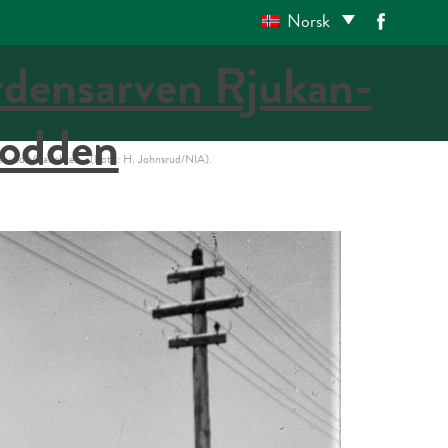
Norsk
urer ved Vålabekken… (Foto: H. Johnsrud/NIA).