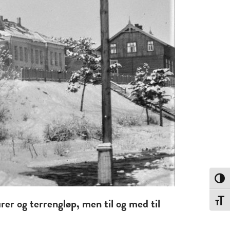
Toggle
er og terrengløp, men til og med til
Toggle