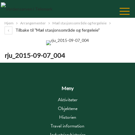
Skip
to
Content
Hjem
Arrangementer
Mæl stasjonsområde og fergeleie
Tilbake til "Mæl stasjonsområde og fergeleie"
rju_2015-09-07_004
Meny
Aktiviteter
Objektene
Historien
Travel information
Industriarvhistorier