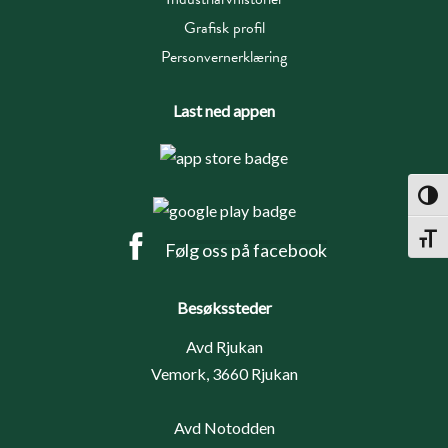
Grafisk profil
Personvernerklæring
Last ned appen
Toggl
Toggl
Følg oss på facebook
Besøkssteder
Avd Rjukan
Vemork, 3660 Rjukan
Avd Notodden