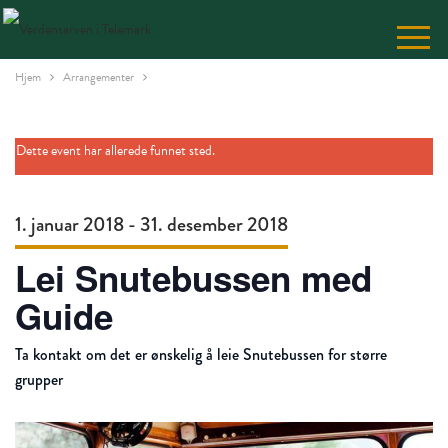
Skip
to
Content
Hjem
Arrangementer
Dette event har allerede funnet sted.
1. januar 2018
-
31. desember 2018
Lei Snutebussen med
Guide
Ta kontakt om det er ønskelig å leie Snutebussen for større
grupper