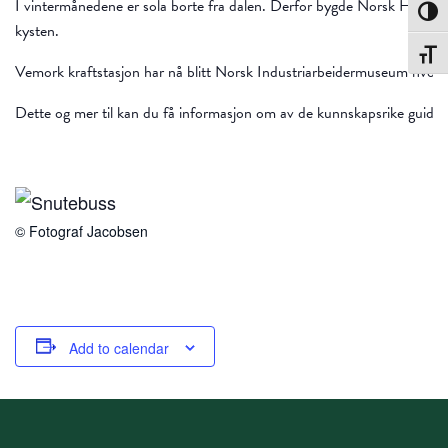
I vintermånedene er sola borte fra dalen. Derfor bygde Norsk Hydro K
Toggle
kysten.
Toggle
Vemork kraftstasjon har nå blitt Norsk Industriarbeidermuseum hvor du 
Dette og mer til kan du få informasjon om av de kunnskapsrike guide
© Fotograf Jacobsen
Add to calendar