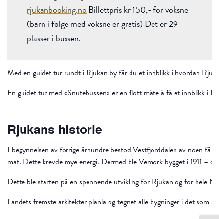
rjukanbooking.no
Billettpris kr 150,- for voksne
(barn i følge med voksne er gratis) Det er 29
plasser i bussen.
Med en guidet tur rundt i Rjukan by får du et innblikk i hvordan Rju
En guidet tur med «Snutebussen» er en flott måte å få et innblikk i R
Rjukans historie
I begynnelsen av forrige århundre bestod Vestfjorddalen av noen få 
mat. Dette krevde mye energi. Dermed ble Vemork bygget i 1911 – den 
Dette ble starten på en spennende utvikling for Rjukan og for hele N
Landets fremste arkitekter planla og tegnet alle bygninger i det som 