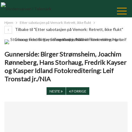
Skip
to
Content
Hjem
Etter sabotasjen på Vemork: Retrett, ikke flukt
Tilbake til "Etter sabotasjen på Vemork: Retrett, ikke flukt"
Gunnerside: Birger Strømsheim, Joachim
Rønneberg, Hans Storhaug, Fredrik Kayser
og Kasper Idland Fotokreditering: Leif
Tronstad jr./NIA
NESTE
FORRIGE