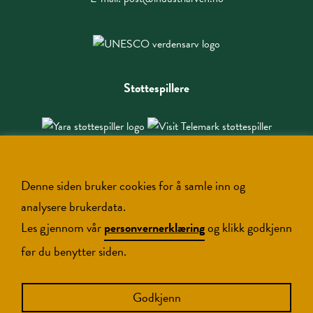
Støttespillere
Denne siden bruker cookies for å samle inn og
analysere brukerdata.
Les gjennom vår
personvernerklæring
og klikk godkjenn
før du benytter siden.
Copyright NIA © 2026
Godkjenn
Designed and developed by
Brandingbox.no