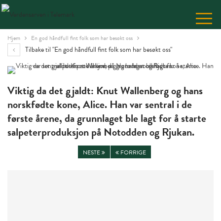
Skip
to
Content
Hjem
En god håndfull fint folk som har besøkt oss
Tilbake til "En god håndfull fint folk som har besøkt oss"
Viktig da det gjaldt: Knut Wallenberg og hans
norskfødte kone, Alice. Han var sentral i de
første årene, da grunnlaget ble lagt for å starte
salpeterproduksjon på Notodden og Rjukan.
NESTE
FORRIGE