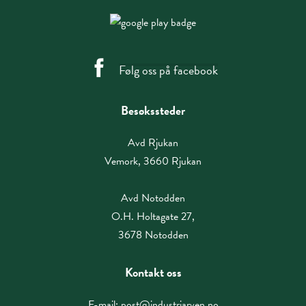
Følg oss på facebook
Besøkssteder
Avd Rjukan
Vemork, 3660 Rjukan
Avd Notodden
O.H. Holtagate 27,
3678 Notodden
Kontakt oss
E-mail:
post@industriarven.no