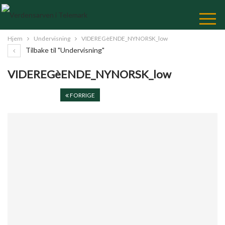
Skip
to
Content
Hjem
Undervisning
VIDEREGèENDE_NYNORSK_low
Tilbake til "Undervisning"
VIDEREGèENDE_NYNORSK_low
FORRIGE