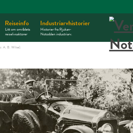
Reiseinfo
Industriarvhistorier
Litt om områdets
Historier fra Rjukan-
reiselivsaktører
Notodden industriarv.
: A. B. Wilse).