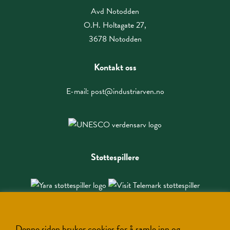
Avd Notodden
O.H. Holtagate 27,
3678 Notodden
Kontakt oss
E-mail:
post@industriarven.no
Støttespillere
Denne siden bruker cookies for å samle inn og