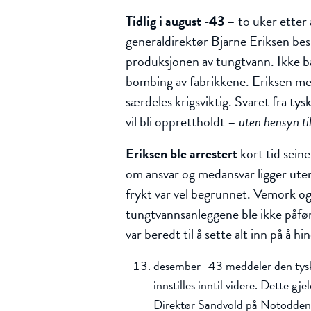
Tidlig i august -43
– to uker etter 
generaldirektør Bjarne Eriksen be
produksjonen av tungtvann. Ikke bare 
bombing av fabrikkene. Eriksen me
særdeles krigsviktig. Svaret fra ty
vil bli opprettholdt –
uten hensyn til
Eriksen ble arrestert
kort tid seine
om ansvar og medansvar ligger uten
frykt var vel begrunnet. Vemork o
tungtvannsanleggene ble ikke påført
var beredt til å sette alt inn på å 
desember -43 meddeler den tysk
innstilles inntil videre. Dette 
Direktør Sandvold på Notodden fi