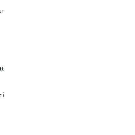
or
tt
 i