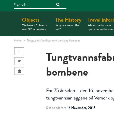
Skip
Search
to
Content
Objects
The History
Travel info
We have 97 objects
Why are we on the
About the tourism
over 92 kilometers.
list?
operators in the area.
Home
Tungtvannsfabrikken som unnslapp bombene
Tungtvannsfab
bombene
For 75 år siden – den 16. novembe
tungtvannsanleggene på Vemork og 
Sist oppdatert
16 November, 2018