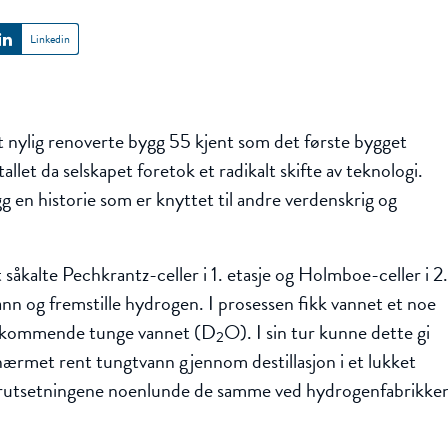
Linkedin
nylig renoverte bygg 55 kjent som det første bygget
llet da selskapet foretok et radikalt skifte av teknologi.
g en historie som er knyttet til andre verdenskrig og
t såkalte Pechkrantz-celler i 1. etasje og Holmboe-celler i 2
 vann og fremstille hydrogen. I prosessen fikk vannet et noe
orekommende tunge vannet (D
O). I sin tur kunne dette gi
2
lnærmet rent tungtvann gjennom destillasjon i et lukket
 forutsetningene noenlunde de samme ved hydrogenfabrikke