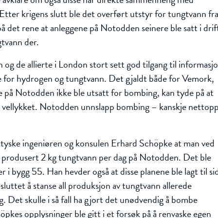
Etter krigens slutt ble det overført utstyr for tungtvann fr
å det rene at anleggene på Notodden seinere ble satt i drif
gtvann der.
 de allierte i London stort sett god tilgang til informasj
 for hydrogen og tungtvann. Det gjaldt både for Vemork,
på Notodden ikke ble utsatt for bombing, kan tyde på at
ar vellykket. Notodden unnslapp bombing – kanskje nettop
 tyske ingeniøren og konsulen Erhard Schöpke at man ved
 produsert 2 kg tungtvann per dag på Notodden. Det ble
er i bygg 55. Han hevder også at disse planene ble lagt til si
sluttet å stanse all produksjon av tungtvann allerede
. Det skulle i så fall ha gjort det unødvendig å bombe
kes opplysninger ble gitt i et forsøk på å renvaske egen