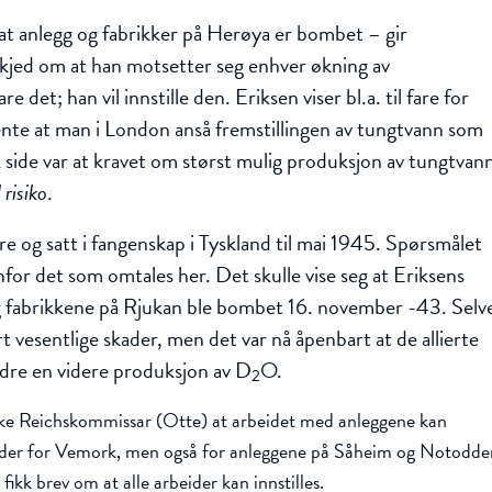
at anlegg og fabrikker på Herøya er bombet – gir
skjed om at han motsetter seg enhver økning av
det; han vil innstille den. Eriksen viser bl.a. til fare for
nte at man i London anså fremstillingen av tungtvann som
sk side var at kravet om størst mulig produksjon av tungtvan
 risiko
.
re og satt i fangenskap i Tyskland til mai 1945. Spørsmålet
for det som omtales her. Det skulle vise seg at Eriksens
g fabrikkene på Rjukan ble bombet 16. november -43. Selv
 vesentlige skader, men det var nå åpenbart at de allierte
hindre en videre produksjon av D
O.
2
e Reichskommissar (Otte) at arbeidet med anleggene kan
gjelder for Vemork, men også for anleggene på Såheim og Notodde
kk brev om at alle arbeider kan innstilles.