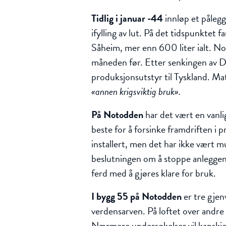
Tidlig i januar
-44
innløp et pålegg 
ifylling av lut. På det tidspunktet
Såheim, mer enn 600 liter ialt. No
måneden før. Etter senkingen av D
produksjonsutstyr til Tyskland. Mat
«annen krigsviktig bruk».
På Notodden
har det vært en vanl
beste for å forsinke framdriften i
installert, men det har ikke vært 
beslutningen om å stoppe anleggene
ferd med å gjøres klare for bruk.
I bygg 55 på Notodden
er tre gjen
verdensarven. På loftet over andre 
Nærmere undersøkelser vil kanskj