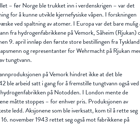
llet – før Norge ble trukket inn i verdenskrigen – var det
ing for å kunne utvikle kjernefysiske våpen. I forskningen
ske ved spaltning av atomer. I Europa var det bare mulig 
gtvann fra hydrogenfabrikkene på Vemork, Såheim (Rjukan) 
 9. april innløp den første store bestillingen fra Tyskland
skapsmenn og representanter for Wehrmacht på Rjukan me
 av tungtvann.
annproduksjonen på Vemork hindret ikke at det ble
42 ble arbeid satt i gang for å fremstille tungtvann også ved
d hydrogenfabrikken på Notodden. I London mente de
ktene måtte stoppes – for enhver pris. Produksjonen av
ste ledd. Aksjonene som ble iverksatt, kom til å rette seg
6. november 1943 rettet seg også mot fabrikkene på