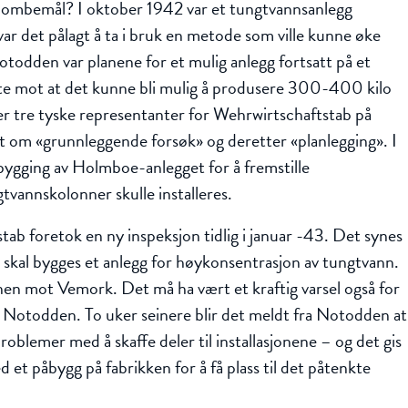
bombemål? I oktober 1942 var et tungtvannsanlegg
ar det pålagt å ta i bruk en metode som ville kunne øke
otodden var planene for et mulig anlegg fortsatt på et
te mot at det kunne bli mulig å produsere 300-400 kilo
er tre tyske representanter for Wehrwirtschaftstab på
t om «grunnleggende forsøk» og deretter «planlegging». I
bygging av Holmboe-anlegget for å fremstille
vannskolonner skulle installeres.
ab foretok en ny inspeksjon tidlig i januar -43. Det synes
 skal bygges et anlegg for høykonsentrasjon av tungtvann.
onen mot Vemork. Det må ha vært et kraftig varsel også for
 Notodden. To uker seinere blir det meldt fra Notodden at
roblemer med å skaffe deler til installasjonene – og det gis
et påbygg på fabrikken for å få plass til det påtenkte