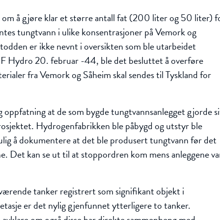
om å gjøre klar et større antall fat (200 liter og 50 liter) f
 fantes tungtvann i ulike konsentrasjoner på Vemork og
todden er ikke nevnt i oversikten som ble utarbeidet
F Hydro 20. februar -44, ble det besluttet å overføre
erialer fra Vemork og Såheim skal sendes til Tyskland for
ig oppfatning at de som bygde tungtvannsanlegget gjorde si
 prosjektet. Hydrogenfabrikken ble påbygd og utstyr ble
mulig å dokumentere at det ble produsert tungtvann før det
. Det kan se ut til at stoppordren kom mens anleggene var
værende tanker registrert som signifikant objekt i
etasje er det nylig gjenfunnet ytterligere to tanker.
e avklare om også disse har direkte sammenheng med