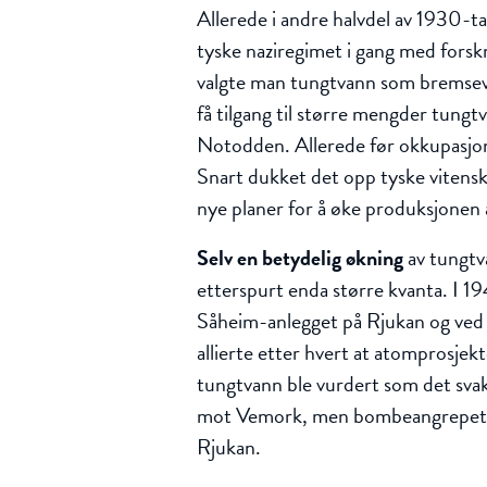
Allerede i andre halvdel av 1930-ta
tyske naziregimet i gang med forskn
valgte man tungtvann som bremsevæ
få tilgang til større mengder tun
Notodden. Allerede før okkupasjonen
Snart dukket det opp tyske viten
nye planer for å øke produksjonen
Selv en betydelig økning
av tungtv
etterspurt enda større kvanta. I 19
Såheim-anlegget på Rjukan og ve
allierte etter hvert at atomprosje
tungtvann ble vurdert som det svake
mot Vemork, men bombeangrepet 1
Rjukan.