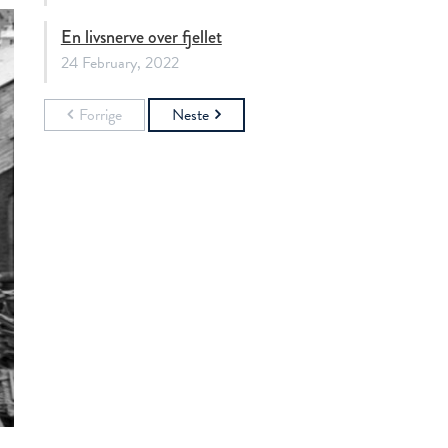
En livsnerve over fjellet
24 February, 2022
Forrige
Neste