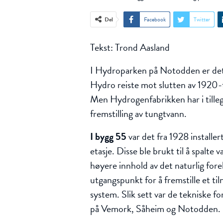
Del
Facebook
Twitter
Tekst: Trond Aasland
I Hydroparken på Notodden er det 
Hydro reiste mot slutten av 1920-ta
Men Hydrogenfabrikken har i tilleg
fremstilling av tungtvann.
I bygg 55
var det fra 1928 installer
etasje. Disse ble brukt til å spalte
høyere innhold av det naturlig f
utgangspunkt for å fremstille et ti
system. Slik sett var de tekniske
på Vemork, Såheim og Notodden.