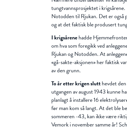
tungtvannsprosjektet i krigsårene. 
Notodden til Rjukan. Det er også p
og at det faktisk ble produsert tun
I krigsårene
hadde Hjemmefronten og
om hva som foregikk ved anleggene
Rjukan og Notodden. At anleggene 
«gå-sakte-aksjonen» her faktisk v
av den grunn.
To år etter krigen slutt
hevdet den
utgangen av august 1943 kunne ha
planlagt å installere 16 elektrolysør
før man kom så langt. At det ble be
sommeren -43, kan ikke være riktig
Vemork i november samme år! Schöp