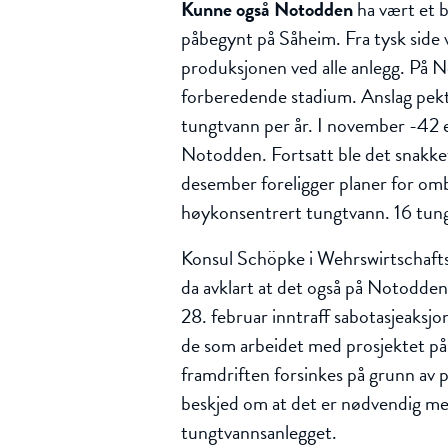
Kunne også
Notodden
ha vært et 
påbegynt på Såheim. Fra tysk side v
produksjonen ved alle anlegg. På N
forberedende stadium. Anslag pek
tungtvann per år. I november -42 
Notodden. Fortsatt ble det snakke
desember foreligger planer for om
høykonsentrert tungtvann. 16 tungt
Konsul Schöpke i Wehrswirtschaftst
da avklart at det også på Notodden
28. februar inntraff sabotasjeaksj
de som arbeidet med prosjektet på
framdriften forsinkes på grunn av p
beskjed om at det er nødvendig med 
tungtvannsanlegget.