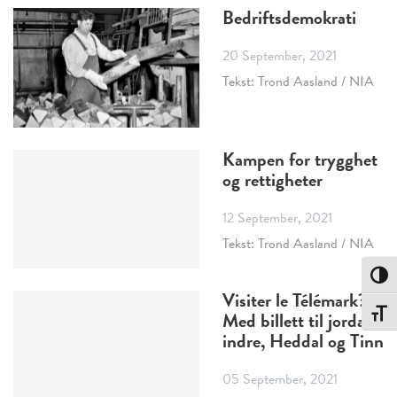
Bedriftsdemokrati
20 September, 2021
Tekst: Trond Aasland / NIA
Kampen for trygghet
og rettigheter
12 September, 2021
Tekst: Trond Aasland / NIA
Toggle
Visiter le Télémark?
Toggle
Med billett til jordas
indre, Heddal og Tinn
05 September, 2021