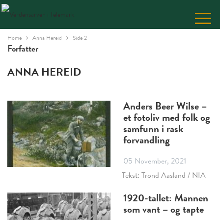
Skip
to
Content
Home
Anna Hereid
Side 2
Forfatter
ANNA HEREID
Anders Beer Wilse –
et fotoliv med folk og
samfunn i rask
forvandling
05 November, 2021
Tekst: Trond Aasland / NIA
1920-tallet: Mannen
som vant – og tapte