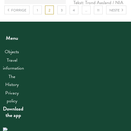
Tekst: Trond Aasland / NIA
FORRIGE
1
2
3
4
…
11
NESTE
Menu
Objects
Travel
information
The
History
Privacy
policy
Download
the app