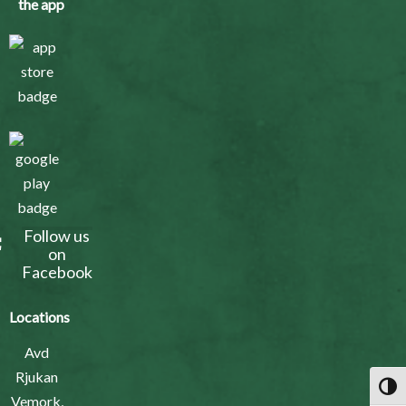
the app
Follow us
on
Facebook
Locations
Avd
Rjukan
Toggl
Vemork,